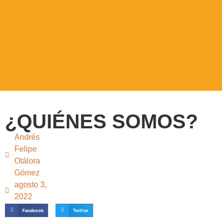
¿QUIÉNES SOMOS?
Andrés
Felipe
Otálora
Gómez
agosto 3,
2022
Facebook
Twitter