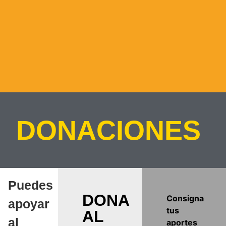
DONACIONES
Puedes
DONA
Consigna
apoyar
tus
AL
al
aportes