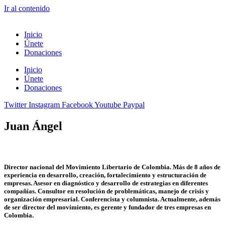
Ir al contenido
Inicio
Únete
Donaciones
Inicio
Únete
Donaciones
Twitter
Instagram
Facebook
Youtube
Paypal
Juan Ángel
Director nacional del Movimiento Libertario de Colombia. Más de 8 años de
experiencia en desarrollo, creación, fortalecimiento y estructuración de
empresas. Asesor en diagnóstico y desarrollo de estrategias en diferentes
compañías. Consultor en resolución de problemáticas, manejo de crisis y
organización empresarial. Conferencista y columnista. Actualmente, además
de ser director del movimiento, es gerente y fundador de tres empresas en
Colombia.