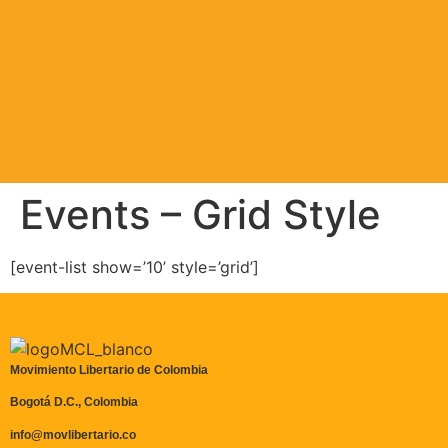
Events – Grid Style
[event-list show=’10’ style=’grid’]
Movimiento Libertario de Colombia
Bogotá D.C., Colombia
info@movlibertario.co