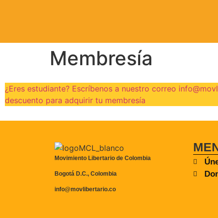
Membresía
¿Eres estudiante? Escríbenos a nuestro correo info@movl
descuento para adquirir tu membresía
ME
Movimiento Libertario de Colombia
Úne
Don
Bogotá D.C., Colombia
info@movlibertario.co