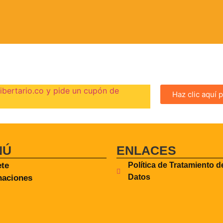
ibertario.co y pide un cupón de
Haz clic aquí
NÚ
ENLACES
te
Política de Tratamiento d
Datos
aciones